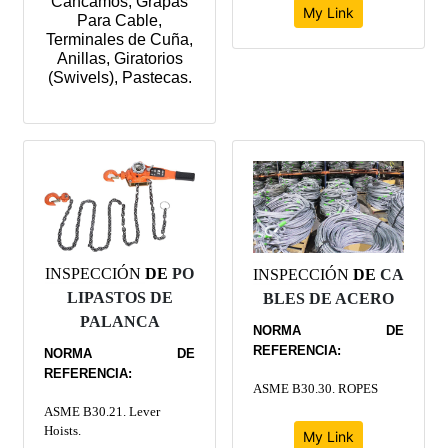
Cáncamos, Grapas
My Link
Para Cable,
Terminales de Cuña,
Anillas, Giratorios
(Swivels), Pastecas.
INSPECCIÓN
DE
PO
INSPECCIÓN
DE
CA
LIPASTOS DE
BLES DE ACERO
PALANCA
NORMA DE
REFERENCIA:
NORMA DE
REFERENCIA:
ASME B30.30. ROPES
ASME B30.21. Lever
Hoists.
My Link