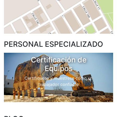
top:-250px
PERSONAL ESPECIALIZADO
Certificación de
Equipos
Certifiquese y muestrese como un
trabajador confiable