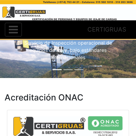
CERTIFICACIÓN DE
EQUIPOS DE IZAJE
MECÁNICO DE
CERTIGRUAS
CARGAS.
Servicio de Inspección operacional de
equipos de izaje, bajo estándares
Internacionales
Acreditación ONAC