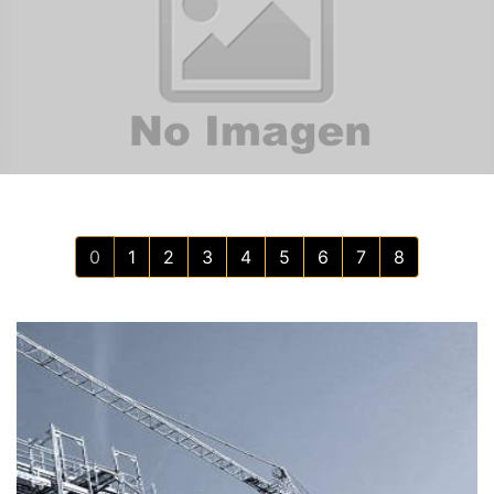
(current)
0
1
2
3
4
5
6
7
8